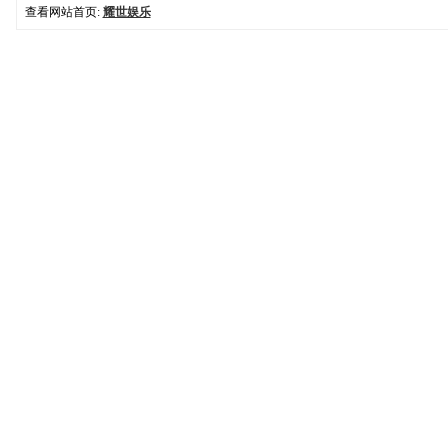
查看网站首页:
耀世娱乐